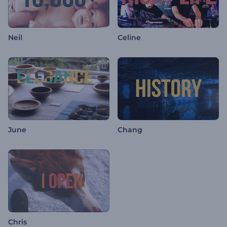
Neil
Celine
June
Chang
Chris