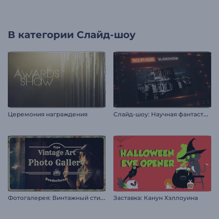
В категории
Слайд-шоу
С
лайд-шоу: Научная фантастика
Церемония награждения
Ф
отогалерея: Винтажный стиль
Заставка: Канун Хэллоуина