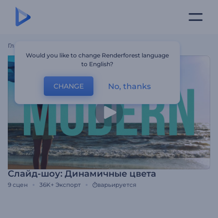
Главная
Шаблоны
Слайд-Шоу: Динамичные Цвета
Would you like to change Renderforest language
to English?
No, thanks
CHANGE
Слайд-шоу: Динамичные цвета
9
сцен
36K+
Экспорт
варьируется