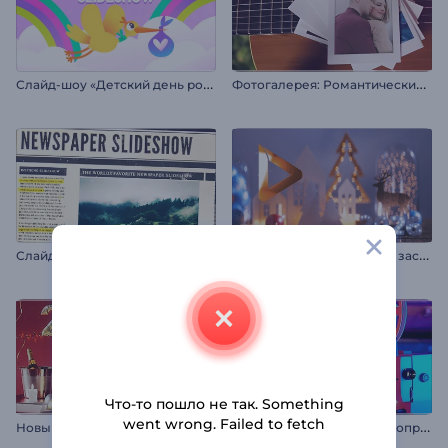
С
лайд-шоу «Детский день рождения»
Ф
отогалерея: Романтический вечер
П
раздничная новогодняя заставка
Слайд-шоу: Газета
Что-то пошло не так. Something
went wrong. Failed to fetch
Т
ипографика: Старый кинопроектор
Новый год, добро пожаловать