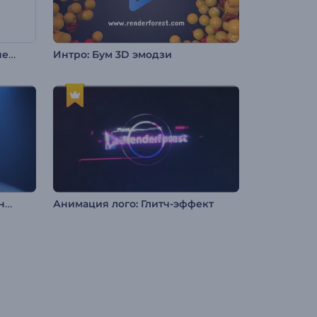
Анимация лого: Динамичные пиксели
Интро: Бум 3D эмодзи
Анимация лого: Флуоресценция
Анимация лого: Глитч-эффект