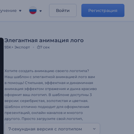
учение
Войти
Регистрация
Элегантная анимация лого
93K+
Экспорт
7 сек
Хотите создать анимацию своего логотипа?
Наш шаблон с элегантной анимацией лого вам
в помощь! Стильная, эффектная и динамичная
анимация эффектом отражения и дыма красиво
оформит ваш логотип. В шаблоне доступны 3
версии: серебристая, золотистая и цветная.
Шаблон отлично подходит для оформления
презентаций, онлайн-каналов и многого
другого. Просто загрузите свой логотип,
введите текст, и ваш ролик с анимацией будет
7-секундная версия с логотипом
готов. Создайте эффектное видео сегодня!