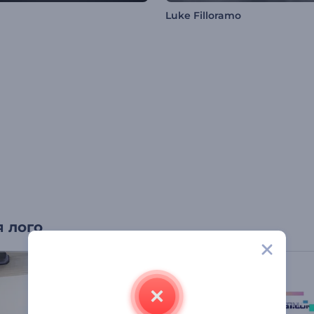
Luke Filloramo
 лого