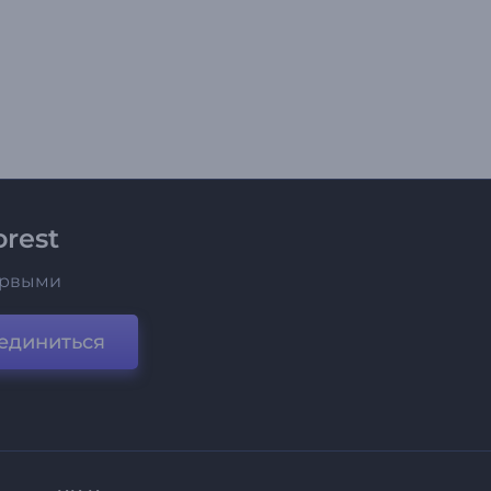
rest
ервыми
единиться