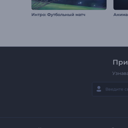
Интро: Футбольный матч
При
Узнав