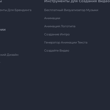
ы
Инструменты Для Создания Видео
енты Для Брендинга
Бесплатный Визуализатор Музыки
Анимации
Анимация Логотипа
рии
Создание Интро
Генератор Анимации Текста
Создайте Видео
ский Дизайн
т