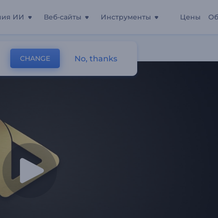
ния ИИ
Веб-сайты
Инструменты
Цены
Об
No, thanks
CHANGE