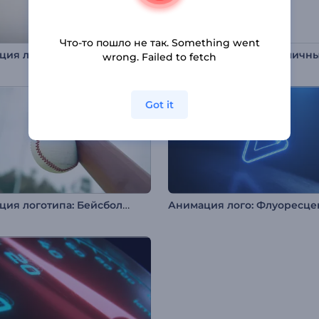
Что-то пошло не так. Something went
ия лого: Печать
wrong. Failed to fetch
Got it
Анимация логотипа: Бейсбольная бита