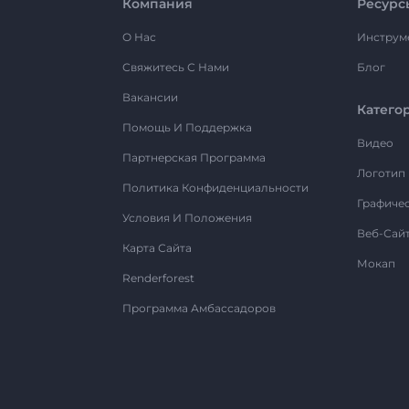
Компания
Ресурс
О Нас
Инструм
Свяжитесь С Нами
Блог
Вакансии
Катего
Помощь И Поддержка
Видео
Партнерская Программа
Логотип
Политика Конфиденциальности
Графиче
Условия И Положения
Веб-Сай
Карта Сайта
Мокап
Renderforest
Программа Амбассадоров