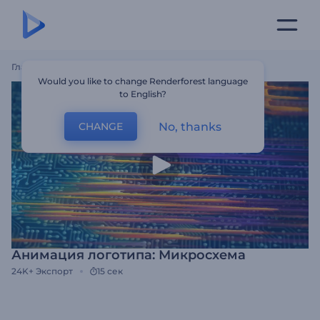
Главная
Шаблоны
Анимация Логотипа: Микросхема
Would you like to change Renderforest language
to English?
No, thanks
CHANGE
Анимация логотипа: Микросхема
24K+
Экспорт
15 сек