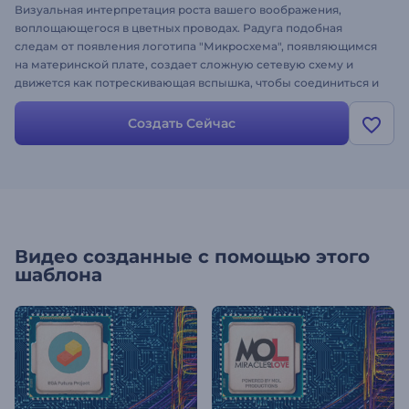
Визуальная интерпретация роста вашего воображения,
воплощающегося в цветных проводах. Радуга подобная
следам от появления логотипа "Микросхема", появляющимся
на материнской плате, создает сложную сетевую схему и
движется как потрескивающая вспышка, чтобы соединиться и
обрушиться, уступая место приближающемуся логотипу.
Загрузите свой логотип, чтобы персонализировать свое видео
Создать Сейчас
и представить свой бизнес, сайт, проекты, связанные с
физикой или образованием, и многое другое. Попробуйте
сегодня, это бесплатно!
Видео созданные с помощью этого
шаблона