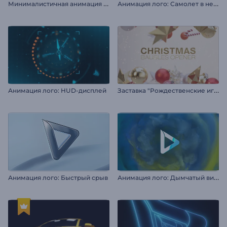
М
инималистичная анимация лого
А
нимация лого: Самолет в небе
З
аставка "Рождественские игрушки"
Анимация лого: HUD-дисплей
А
нимация лого: Дымчатый вихрь
Анимация лого: Быстрый срыв