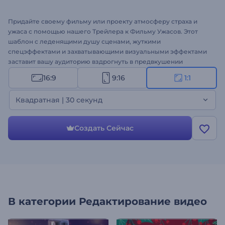
Придайте своему фильму или проекту атмосферу страха и
ужаса с помощью нашего Трейлера к Фильму Ужасов. Этот
шаблон с леденящими душу сценами, жуткими
спецэффектами и захватывающими визуальными эффектами
заставит вашу аудиторию вздрогнуть в предвкушении
разгадки тайн, поджидающих в вашем шедевре ужасов.
16:9
9:16
1:1
Настроить шаблон не составит труда: загрузите медиафайлы,
напишите текст, внесите необходимые изменения и
Квадратная | 30 секунд
дополните свой жуткий видеопроект фоновой музыкой или
даже закадровым голосом. Идеально подходит для фильмов
ужасов, захватывающих тизеров, рекламных акций на
Создать Сейчас
Хэллоуин, жутких заставок и т.д. Создавайте прямо сейчас!
В категории
Редактирование видео