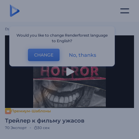
Главная
Шаблоны
Трейлер К Фильму Ужасов
Would you like to change Renderforest language
to English?
No, thanks
CHANGE
Премиум-Шаблоны
Трейлер к фильму ужасов
70
Экспорт
30 сек