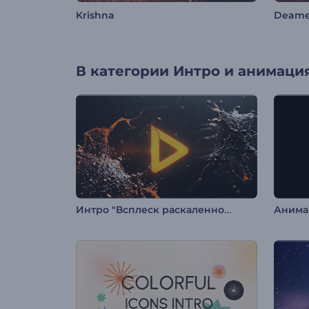
Krishna
Deame
В категории
Интро и анимация
Интро "Всплеск раскаленной жидкости"