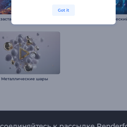
Got it
Интро заставка: Магия Нового года
: Металлические шары
соединяйтесь к рассылке Renderfo