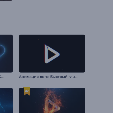
Интро Быстрые Неоновые Слои
Анимация лого: Быстрый глитч