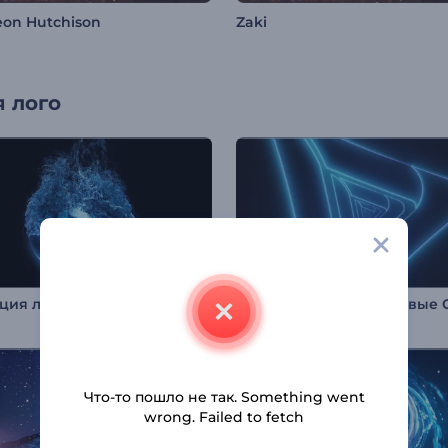
on Hutchison
Zaki
 лого
Анимация лого: Превращение из льда
Что-то пошло не так. Something went
wrong. Failed to fetch