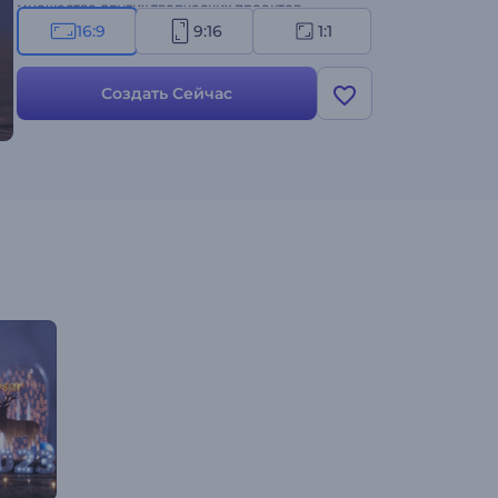
множество других творческих проектов.
Оформите свое видео!
16:9
9:16
1:1
Создать Сейчас