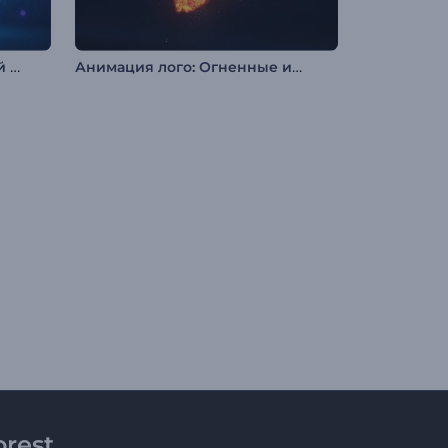
Введение в энергетический вихрь
Анимация лого: Огненные искры
rest