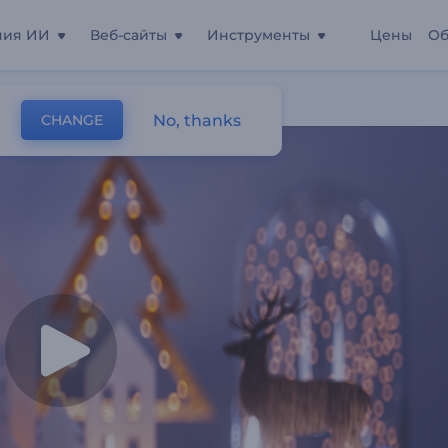
ния ИИ
Веб-сайты
Инструменты
Цены
Об
ка
No, thanks
CHANGE