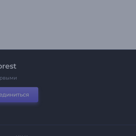
rest
ервыми
единиться