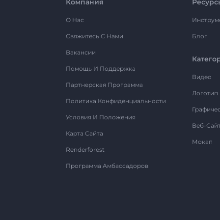
Компания
Ресурс
О Нас
Инструм
Свяжитесь С Нами
Блог
Вакансии
Катего
Помощь И Поддержка
Видео
Партнерская Программа
Логотип
Политика Конфиденциальности
Графиче
Условия И Положения
Веб-Сай
Карта Сайта
Мокап
Renderforest
Программа Амбассадоров