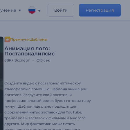
учение
Войти
Регистрация
Премиум-Шаблоны
Анимация лого:
Постапокалипсис
88K+
Экспорт
15 сек
Создайте видео с постапокалиптической
атмосферой с помощью шаблона анимации
логотипа. Загрузите свой логотип, и
профессиональный ролик будет готов за пару
минут. Шаблон идеально подходит для
оформления интро заставок для YouTube,
трейлеров и заставок к фильмам и многого
другого. Мир фантастики может стать
реальностью с помощью анимации лого