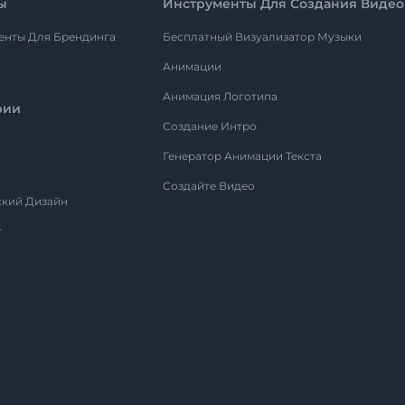
ы
Инструменты Для Создания Видео
енты Для Брендинга
Бесплатный Визуализатор Музыки
Анимации
Анимация Логотипа
рии
Создание Интро
Генератор Анимации Текста
Создайте Видео
ский Дизайн
т