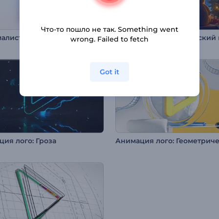
Что-то пошло не так. Something went
Минималистичная заставка с логотипом
wrong. Failed to fetch
Got it
ия лого: Гроза