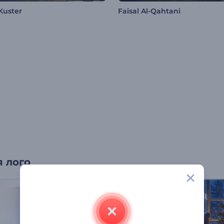
Kuster
Faisal Al-Qahtani
 лого