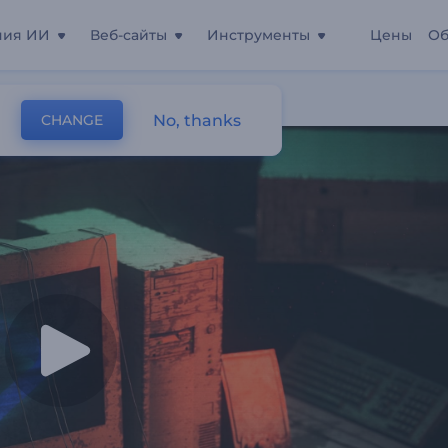
ния ИИ
Веб-сайты
Инструменты
Цены
Об
с
No, thanks
CHANGE