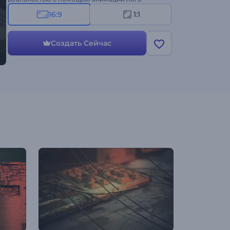
"Постапокалипсис"!
16:9
1:1
Создать Сейчас