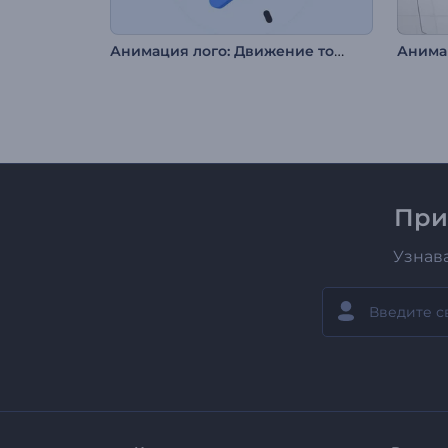
Анимация лого: Движение точек
Анимац
При
Узнав