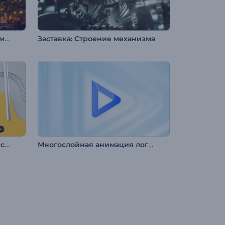
Заставка "Рождественский медведь"
Заставка: Строение механизма
Анимация лого: Геометрическая абстракция
Многослойная анимация логотипа