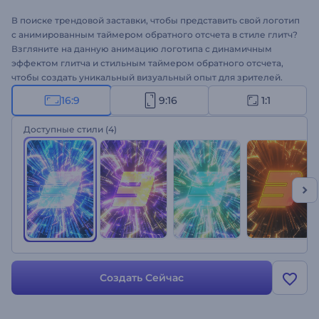
В поиске трендовой заставки, чтобы представить свой логотип
с анимированным таймером обратного отсчета в стиле глитч?
Взгляните на данную анимацию логотипа с динамичным
эффектом глитча и стильным таймером обратного отсчета,
чтобы создать уникальный визуальный опыт для зрителей.
Этот современный шаблон — все, что вам нужно, чтобы
16:9
9:16
1:1
повысить вовлеченность, ведь зрители будут с нетерпением
ждать, что же будет дальше. Вам сможете загрузить свой
Доступные стили
(4)
логотип и ввести слоган за пару кликов и получить
профессиональную анимированную заставку с логотипом.
Шаблон отлично подходит для оформления анонсов
технологических мероприятий, запуска новых продуктов,
рекламных акций, ограниченных по времени и многих других
проектов. Создайте свою анимацию!
Создать Сейчас