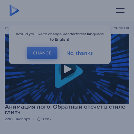
Главная
Шаблоны
Анимация Лого: Обратный Отсчет В Стиле Глит
Would you like to change Renderforest language
to English?
No, thanks
CHANGE
Анимация лого: Обратный отсчет в стиле
глитч
22K+
Экспорт
10 сек