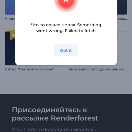
А
нимация лого: Яркий свет софитов
С
овременное футуристическое интро
Что-то пошло не так. Something
went wrong. Failed to fetch
Got it
А
нимация лого: Динамичные фигуры
Интро "Неоновое сияние"
Присоединяйтесь к
рассылке Renderforest
Узнавайте о последних новостях и