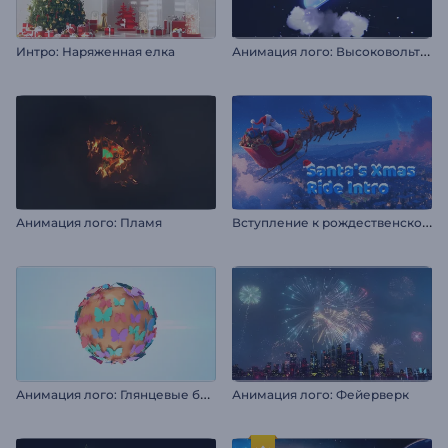
А
нимация лого: Высоковольтная молния
Интро: Наряженная елка
В
ступление к рождественскому приключению Санты
Анимация лого: Пламя
А
нимация лого: Глянцевые бабочки
Анимация лого: Фейерверк