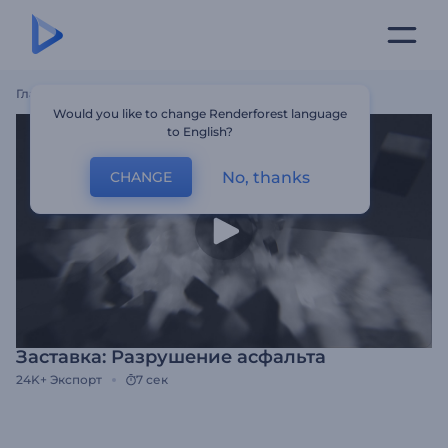
Главная
Шаблоны
Заставка: Разрушение Асфальта
Would you like to change Renderforest language
to English?
No, thanks
CHANGE
Заставка: Разрушение асфальта
24K+
Экспорт
7 сек