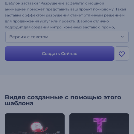
Шаблон заставки "Разрушение асфальта" с мощной
анимацией поможет представить ваш проект по-новому. Такая
заставка с эффектом разрушения станет отличным решением
для продвижения услуг или проекта. Шаблон отлично
подходит для создания интро, конечных заставок, промо,
заставки для компаний и других корпоративных целей,
Версия с текстом
оформления YouTube-канала, проморолика для мероприятия
и многого другого. Шаблон доступен в 2 версиях, это версия с
текстом. Просто введите свой текст и создайте впечатляющую
Создать Сейчас
заставку!
Видео созданные с помощью этого
шаблона