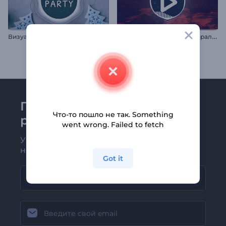
В
изуализатор музыки: Новогодняя вечеринка
В
изуализатор музыки: Параллакс волны
Присоединяйтесь к
Что-то пошло не так. Something
рассылке Renderforest
went wrong. Failed to fetch
Узнавайте о последних новостях и
новых предложениях первыми
Got it