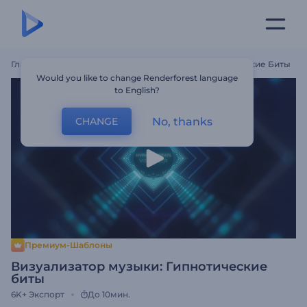
Главная
Шаблоны
Визуализатор Музыки: Гипнотические Биты
Would you like to change Renderforest language
to English?
No, thanks
CHANGE
Премиум-Шаблоны
Визуализатор музыки: Гипнотические
биты
6K+
Экспорт
До 10мин.