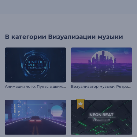
В категории
Визуализации музыки
А
нимация лого: Пульс в движении
В
изуализатор музыки: Ретрофутуризм