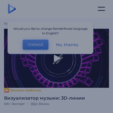
Главная
Шаблоны
Визуализатор Музыки: 3D-Линии
Would you like to change Renderforest language
to English?
No, thanks
CHANGE
Премиум-Шаблоны
Визуализатор музыки: 3D-линии
12K+
Экспорт
До 30мин.