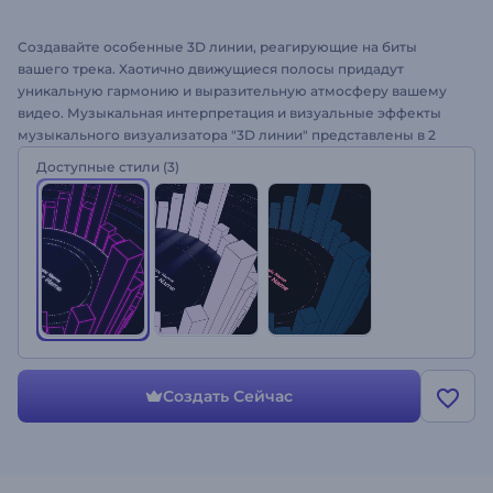
Создавайте особенные 3D линии, реагирующие на биты
вашего трека. Хаотично движущиеся полосы придадут
уникальную гармонию и выразительную атмосферу вашему
видео. Музыкальная интерпретация и визуальные эффекты
музыкального визуализатора "3D линии" представлены в 2
стилях. Используйте конечный результат видео с
Доступные стили
(3)
потрясающими движениями для представления вашего
нового трека, продвижения канала YouTube, ТВ-программ,
музыкальных проектов и много другого. Загрузите свой
музыкальный трек сегодня. Это бесплатно!
Создать Сейчас