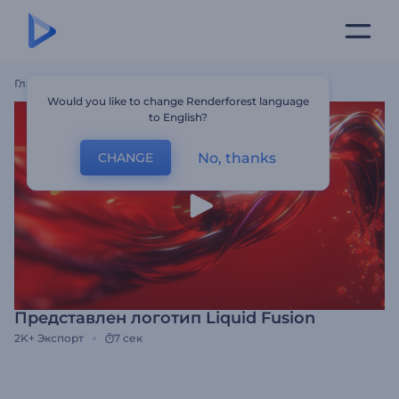
Главная
Шаблоны
Представлен Логотип Liquid Fusion
Would you like to change Renderforest language
to English?
No, thanks
CHANGE
Представлен логотип Liquid Fusion
2K+
Экспорт
7 сек