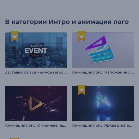
В категории
Интро и анимация лого
З
аставка: Современное мероприятие
А
нимация лого: Наложение слоев
А
нимация лого: Огненные частицы
А
нимация лого: Яркая дисперсия