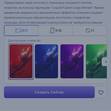
Представьте свой логотип с помощью мощного потока
энергии, используя функцию "Liquid Fusion Logo Reveal". Яркое
движение жидкости и динамичные эффекты слияния создают
привлекательную презентацию логотипа с первой же
секунды. Для потрясающего результата не требуются навыки
редактирования: загрузите свой логотип, введите слоган и
16:9
9:16
1:1
выберите фоновую музыку. Идеально подходит для запуска
брендов, трейлеров, креативных агентств и эффектных
Доступные стили
(4)
презентаций. Создайте прямо сейчас и уверенно
продемонстрируйте свой логотип!
Создать Сейчас