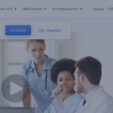
ния ИИ
Веб-сайты
Инструменты
Цены
Об
No, thanks
CHANGE