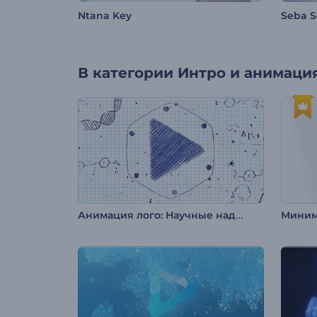
Ntana Key
Seba 
В категории
Интро и анимация
Анимация лого: Научные надписи
Миним