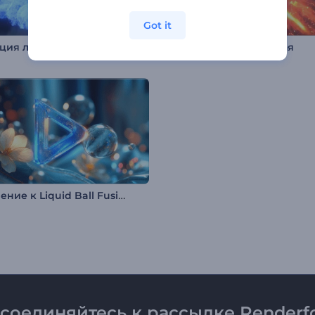
Got it
Анимация лого: Кинематографичный взрыв
Абстрактная Вселенная
Вступление к Liquid Ball Fusion
соединяйтесь к рассылке Renderfo