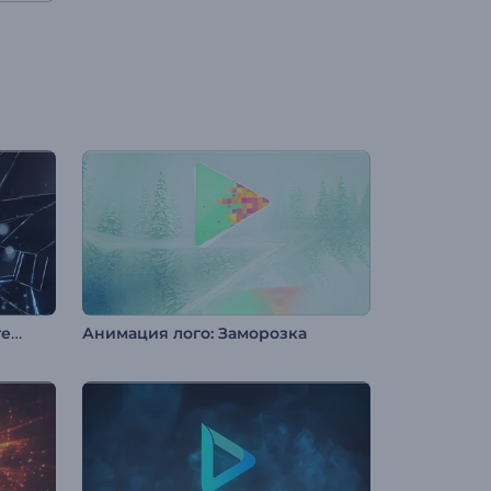
Анимация лого: Разбитое стекло
Анимация лого: Заморозка