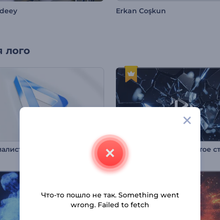
Sdeey
Erkan Coşkun
 лого
алистичный логотип
Что-то пошло не так. Something went
wrong. Failed to fetch