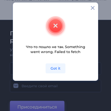
Присоединяйтесь к
рассылке Renderforest
Что-то пошло не так. Something
Узнавайте о последних новостях и
went wrong. Failed to fetch
новых предложениях первыми
Got it
Присоединиться