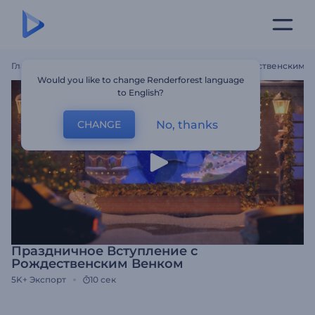
Главная
Шаблоны
Праздничное Вступление С Рождественским 
Would you like to change Renderforest language
to English?
No, thanks
CHANGE
Праздничное Вступление с
Рождественским Венком
5K+
Экспорт
10 сек