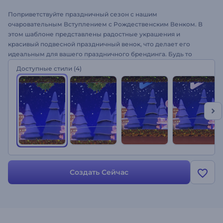
Поприветствуйте праздничный сезон с нашим
очаровательным Вступлением с Рождественским Венком. В
этом шаблоне представлены радостные украшения и
красивый подвесной праздничный венок, что делает его
идеальным для вашего праздничного брендинга. Будь то
поздравительное видео, приглашение на праздничное
Доступные стили
(4)
мероприятие, пост в социальных сетях или праздничное
вступление, создание видео профессионального качества
займет всего несколько минут. Все, что вам нужно сделать, –
это загрузить ваш бренд, написать теплые пожелания,
выбрать музыкальную композицию для фона, и всё готово.
Создайте сейчас!
Создать Сейчас