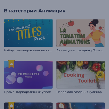
В категории
Анимация
Н
абор с анимированными заголовками
А
нимации к празднику Томатина
Н
абор для создания кулинарного видео
Промо: Корпоративный успех