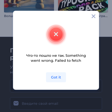
П
акет Кинетической Типографики
Волшебная новогодняя ночь
Присоединяйтесь к
Что-то пошло не так. Something
рассылке Renderforest
went wrong. Failed to fetch
Узнавайте о последних новостях и
новых предложениях первыми
Got it