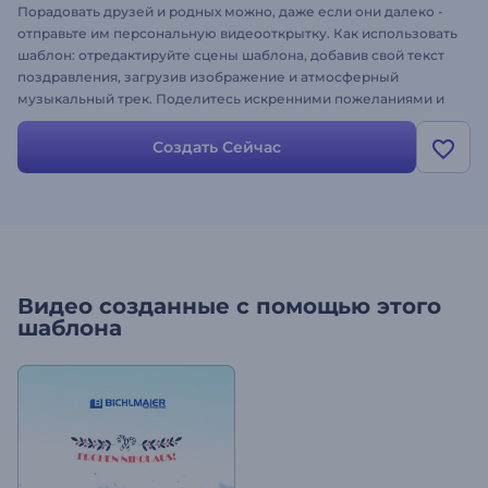
Порадовать друзей и родных можно, даже если они далеко -
отправьте им персональную видеооткрытку. Как использовать
шаблон: отредактируйте сцены шаблона, добавив свой текст
поздравления, загрузив изображение и атмосферный
музыкальный трек. Поделитесь искренними пожеланиями и
поздравьте близких с помощью красивой видеооткрытки.
Создайте свою поздравительную открытку!
Создать Сейчас
Видео созданные с помощью этого
шаблона