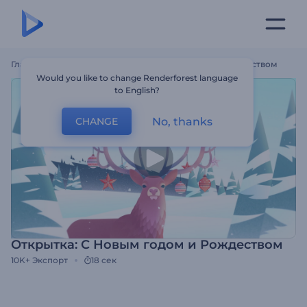
Главная
Шаблоны
Открытка: С Новым Годом И Рождеством
Would you like to change Renderforest language
to English?
No, thanks
CHANGE
Открытка: С Новым годом и Рождеством
10K+
Экспорт
18 сек