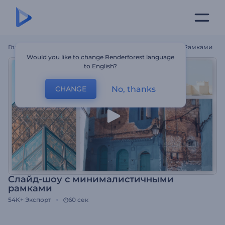
Главная
Шаблоны
Слайд-Шоу С Минималистичными Рамками
Would you like to change Renderforest language
to English?
No, thanks
CHANGE
Слайд-шоу с минималистичными
рамками
54K+
Экспорт
60 сек