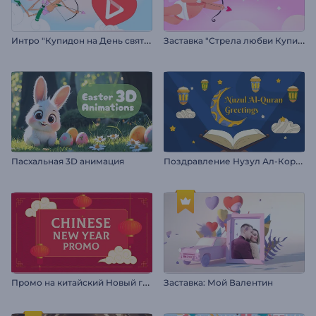
И
нтро "Купидон на День святого Валентина"
З
аставка "Стрела любви Купидона"
П
оздравление Нузул Ал-Коран
Пасхальная 3D анимация
П
ромо на китайский Новый год
Заставка: Мой Валентин