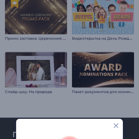
П
ромо заставка: Церемония награждения
В
идеоткрытка на День Рождения
П
акет документов для номинации на премию
Слайд-шоу: На природе
Присоединяйтесь к