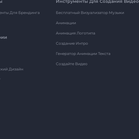
ы
Инструменты Для Создания Видео
енты Для Брендинга
Бесплатный Визуализатор Музыки
Анимации
Анимация Логотипа
рии
Создание Интро
Генератор Анимации Текста
Создайте Видео
ский Дизайн
т