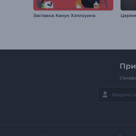
Заставка: Канун Хэллоуина
Церем
При
Узнав