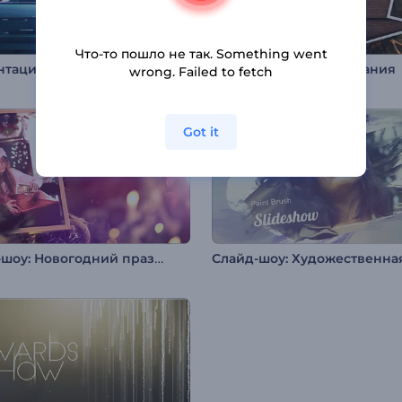
Что-то пошло не так. Something went
Презентация: Футуристический куб
Сердечные воспоминания
wrong. Failed to fetch
Got it
Слайд-шоу: Новогодний праздник