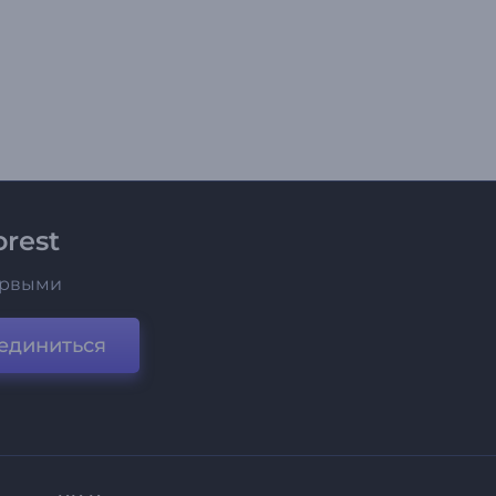
rest
ервыми
единиться