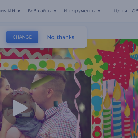
ния ИИ
Веб-сайты
Инструменты
Цены
Об
No, thanks
CHANGE