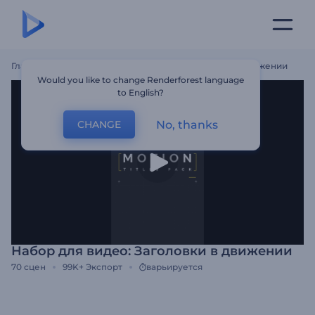
Главная
Шаблоны
Набор Для Видео: Заголовки В Движении
Would you like to change Renderforest language
to English?
No, thanks
CHANGE
Набор для видео: Заголовки в движении
70
сцен
99K+
Экспорт
варьируется