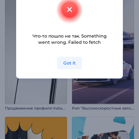
Что-то пошло не так. Something
went wrong. Failed to fetch
Got it
П
родвижение профиля Instagram
Р
ил "Высокоскоростные автомобили"