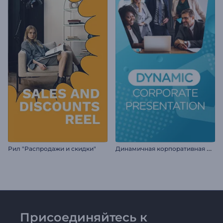
Д
инамичная корпоративная презентация
Рил "Распродажи и скидки"
Присоединяйтесь к