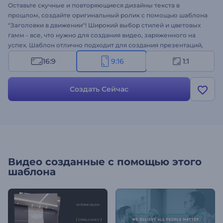
Оставьте скучные и повторяющиеся дизайны текста в
прошлом, создайте оригинальный ролик с помощью шаблона
"Заголовки в движении"! Широкий выбор стилей и цветовых
гамм - все, что нужно для создания видео, заряженного на
успех. Шаблон отлично подходит для создания презентаций,
заставки для компании, слайд-шоу, рекламы на ТВ и многого
16:9
9:16
1:1
другого. Просто введите свой текст, выберите стиль и
завершите редактирование, выбрав один из наших
высококачественных музыкальных треков. Удивите свою
Создать Сейчас
аудиторию видеороликом с эффектным анимированным
текстом!
Видео созданные с помощью этого
шаблона