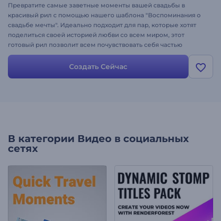
Превратите самые заветные моменты вашей свадьбы в
красивый рил с помощью нашего шаблона "Воспоминания о
свадьбе мечты". Идеально подходит для пар, которые хотят
поделиться своей историей любви со всем миром, этот
готовый рил позволит всем почувствовать себя частью
торжества. Загрузите свадебные видео и фотографии,
выберите красивый музыкальный трек и создайте
Создать Сейчас
прекрасный рил, который навсегда сохранит воспоминания о
вашей свадьбе. Начните творить прямо сейчас!
В категории
Видео в социальных
сетях