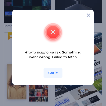
З
аголовки в стиле пиксель-глитч
Интро релиза подкаста
Что-то пошло не так. Something
went wrong. Failed to fetch
Got it