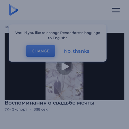
Главная
Шаблоны
Воспоминания О Свадьбе Мечты
Would you like to change Renderforest language
to English?
No, thanks
CHANGE
Воспоминания о свадьбе мечты
7K+
Экспорт
18 сек