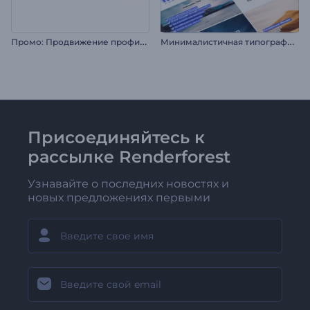
П
ромо: Продвижение профиля в TikTok
М
инималистичная типографика для соцсетей
Присоединяйтесь к
рассылке Renderforest
Узнавайте о последних новостях и
новых предложениях первыми