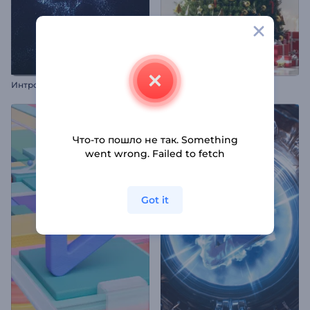
И
нтро "Взрыв радиантных частиц"
Интро: Наряженная елка
Что-то пошло не так. Something
went wrong. Failed to fetch
Got it