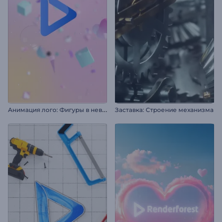
А
нимация лого: Фигуры в невесомости
Заставка: Строение механизма