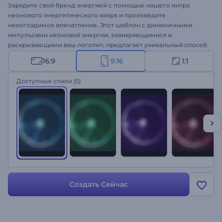
Зарядите свой бренд энергией с помощью нашего интро
неонового энергетического вихря и произведите
неизгладимое впечатление. Этот шаблон с динамичными
импульсами неоновой энергии, завихряющимися и
раскрывающими ваш логотип, предлагает уникальный способ
заявить о себе в цифровом мире. Настроить шаблон не
16:9
9:16
1:1
составит труда: загрузите свой логотип, напишите слоган и
добавьте фоновую музыку из нашей обширной музыкальной
Доступные стили
(5)
библиотеки. Идеально подходит для компаний, влиятельных
лиц и всех, кто хочет создать атмосферу для захватывающей
презентации. Создавайте прямо сейчас!
Создать Сейчас