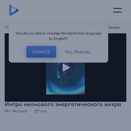
Главная
Шаблоны
Интро Неонового Энергетического Вихря
Would you like to change Renderforest language
to English?
No, thanks
CHANGE
Интро неонового энергетического вихря
5K+
Экспорт
7 сек