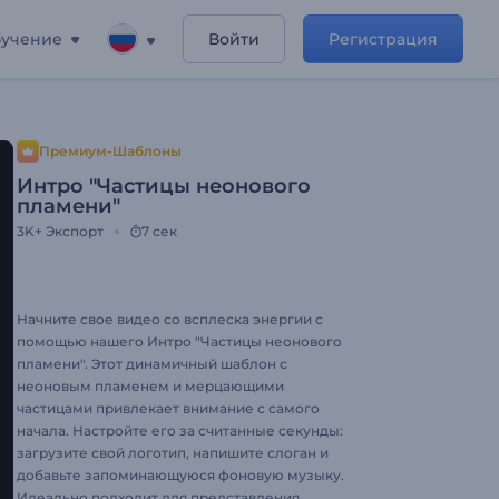
учение
Войти
Регистрация
Премиум-Шаблоны
Интро "Частицы неонового
пламени"
3K+
Экспорт
7 сек
Начните свое видео со всплеска энергии с
помощью нашего Интро "Частицы неонового
пламени". Этот динамичный шаблон с
неоновым пламенем и мерцающими
частицами привлекает внимание с самого
начала. Настройте его за считанные секунды:
загрузите свой логотип, напишите слоган и
добавьте запоминающуюся фоновую музыку.
Идеально подходит для представления