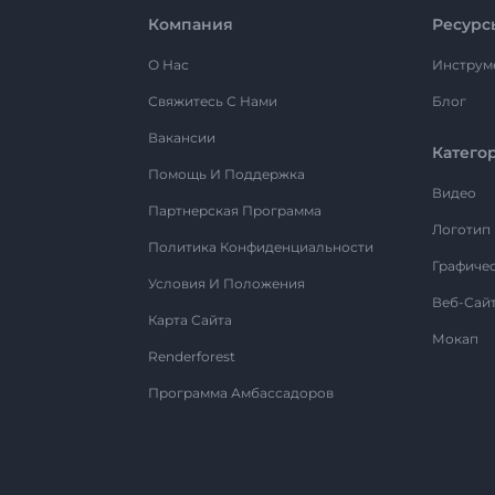
Компания
Ресурс
О Нас
Инструм
Свяжитесь С Нами
Блог
Вакансии
Катего
Помощь И Поддержка
Видео
Партнерская Программа
Логотип
Политика Конфиденциальности
Графиче
Условия И Положения
Веб-Сай
Карта Сайта
Мокап
Renderforest
Программа Амбассадоров