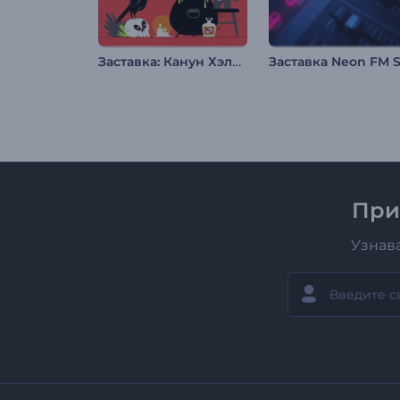
Заставка: Канун Хэллоуина
При
Узнав