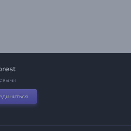
rest
ервыми
единиться