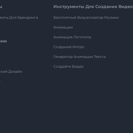
ы
Инструменты Для Создания Видео
енты Для Брендинга
Бесплатный Визуализатор Музыки
Анимации
Анимация Логотипа
рии
Создание Интро
Генератор Анимации Текста
Создайте Видео
ский Дизайн
т