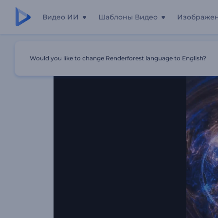
Видео ИИ
Шаблоны Видео
Изображе
Главная
Шаблоны
Интро "Частицы Неонового Пла
Would you like to change Renderforest language to English?