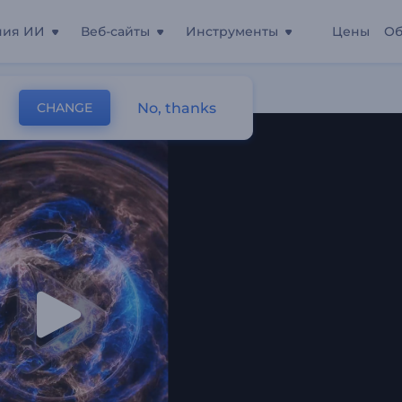
ния ИИ
Веб-сайты
Инструменты
Цены
Об
мени"
No, thanks
CHANGE