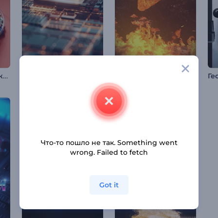
Новогодняя заставка: Елочные шары
Интро крипто-технологий
Анимация лого: Огненное пламя
Что-то пошло не так. Something went
wrong. Failed to fetch
Got it