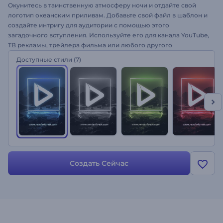
Окунитесь в таинственную атмосферу ночи и отдайте свой
логотип океанским приливам. Добавьте свой файл в шаблон и
создайте интригу для аудитории с помощью этого
загадочного вступления. Используйте его для канала YouTube,
ТВ рекламы, трейлера фильма или любого другого
подходящего проекта. Смотрите, как с наступлением ночи ваш
Доступные стили
(7)
логотип засверкает в безлунных сумерках воспользовавшись
Появлением Логотипа Мистические Сумерки. Его стоит
попробовать!
Создать Сейчас