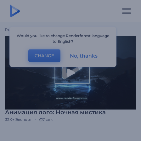
Главная
Шаблоны
Анимация Лого: Ночная Мистика
Would you like to change Renderforest language
to English?
No, thanks
CHANGE
Анимация лого: Ночная мистика
32K+
Экспорт
7 сек