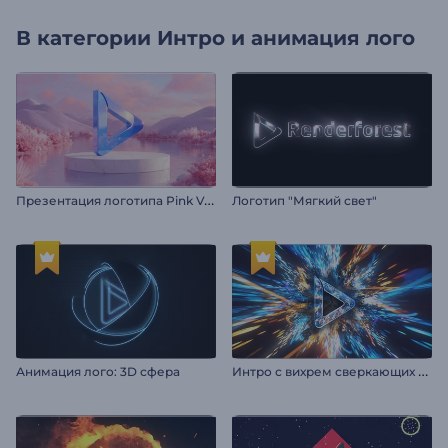
В категории
Интро и анимация лого
П
резентация логотипа Pink Valley
Логотип "Мягкий свет"
И
нтро с вихрем сверкающих частиц
Анимация лого: 3D сфера