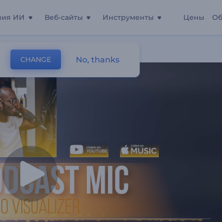
ния ИИ
Веб-сайты
Инструменты
Цены
Об
Для Подкаста
No, thanks
CHANGE