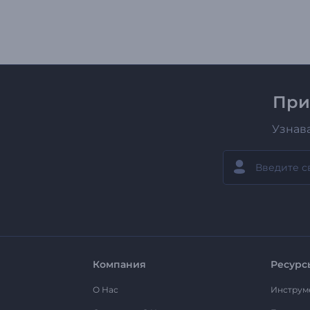
При
Узнав
Компания
Ресурс
О Нас
Инструм