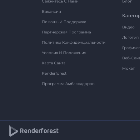
Свяжитесь С Нами
Блог
Вакансии
Катего
Помощь И Поддержка
Видео
Партнерская Программа
Логотип
Политика Конфиденциальности
Графиче
Условия И Положения
Веб-Сай
Карта Сайта
Мокап
Renderforest
Программа Амбассадоров