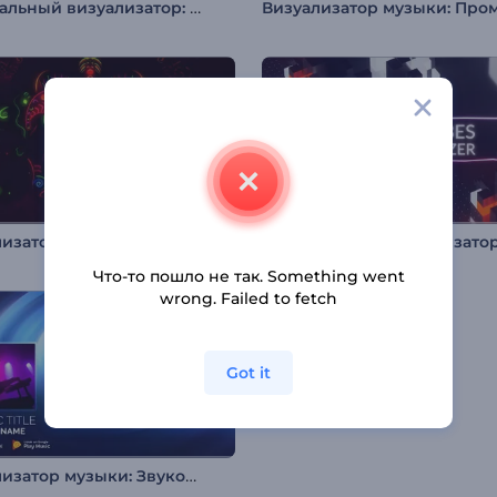
Музыкальный визуализатор: Водные просторы
Визуализатор музыки: Этнические мотивы
Что-то пошло не так. Something went
wrong. Failed to fetch
Got it
Визуализатор музыки: Звуковой резонанс