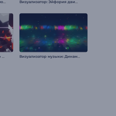
Визуализатор музыки: Промо альбома
Визуализатор: Эйфория движения
Музыкальный визуализатор "Мозаика из кубиков"
Визуализатор музыки: Динамичный глитч