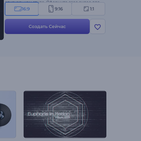
оригнальном стиле. Оформите свое видео для
подкаста!
16:9
9:16
1:1
Создать Сейчас