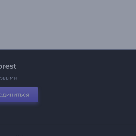
rest
ервыми
единиться