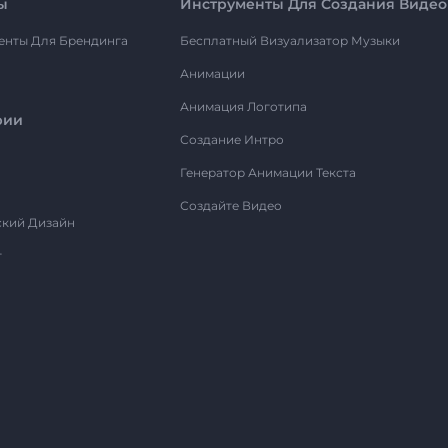
ы
Инструменты Для Создания Видео
енты Для Брендинга
Бесплатный Визуализатор Музыки
Анимации
Анимация Логотипа
рии
Создание Интро
Генератор Анимации Текста
Создайте Видео
ский Дизайн
т