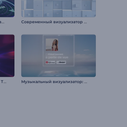
HUD-музыкальный эквалайзер
Современный визуализатор музыки
Визуализатор Бесконечной Туннельной Петли
Музыкальный визуализатор: Водные просторы