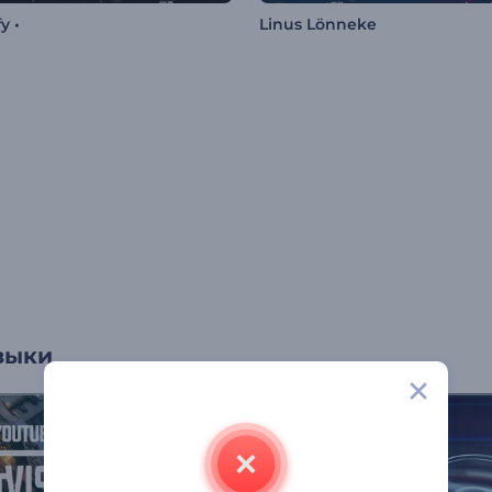
fy •
Linus Lönneke
зыки