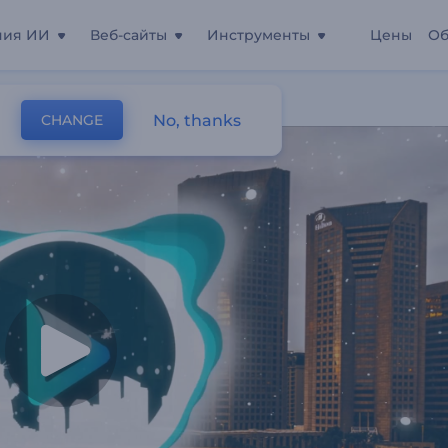
ния ИИ
Веб-сайты
Инструменты
Цены
Об
асов
No, thanks
CHANGE