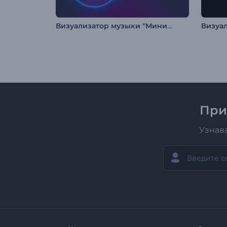
Визуализатор музыки "Минимальные биты"
При
Узнав