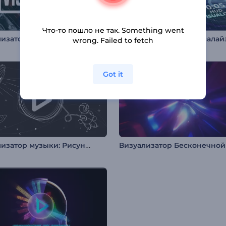
Что-то пошло не так. Something went
Визуализатор музыки для YouTube-канала
wrong. Failed to fetch
Got it
Визуализатор музыки: Рисунки космоса