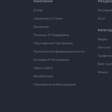
Компания
Ресурс
О Нас
Инструм
Свяжитесь С Нами
Блог
Вакансии
Катего
Помощь И Поддержка
Видео
Партнерская Программа
Логотип
Политика Конфиденциальности
Графиче
Условия И Положения
Веб-Сай
Карта Сайта
Мокап
Renderforest
Программа Амбассадоров