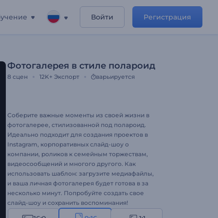
учение
Войти
Регистрация
Фотогалерея в стиле полароид
8
сцен
12K+
Экспорт
варьируется
Соберите важные моменты из своей жизни в
фотогалерее, стилизованной под полароид.
Идеально подходит для создания проектов в
Instagram, корпоративных слайд-шоу о
компании, роликов к семейным торжествам,
видеосообщений и многого другого. Как
использовать шаблон: загрузите медиафайлы,
и ваша личная фотогалерея будет готова в за
несколько минут. Попробуйте создать свое
слайд-шоу и сохранить воспоминания!