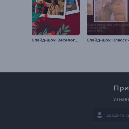
Слайд-шоу: Веселого Рождества
При
Узнав