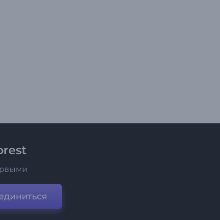
rest
ервыми
единиться