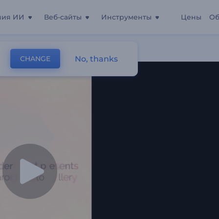
ния ИИ
Веб-сайты
Инструменты
Цены
Об
No, thanks
CHANGE