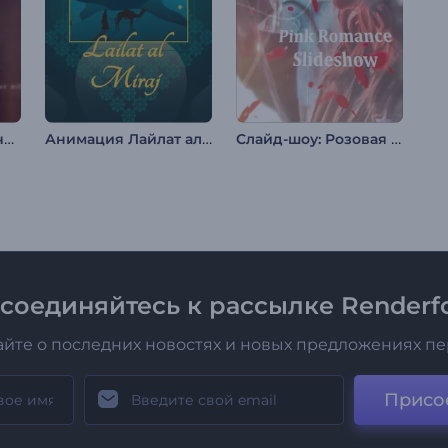
Слайд-шоу: Классический винтаж
Анимация Лайлат аль Мирадж
Слайд-шоу: Розовая романтика
соединяйтесь к рассылке Renderfo
айте о последних новостях и новых предложениях п
Присо