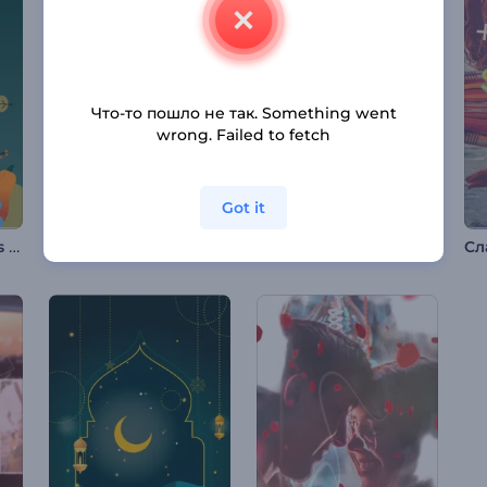
Что-то пошло не так. Something went
wrong. Failed to fetch
Got it
Праздничный Reels на День благодарения
Заставка в честь дня рождения
Поздравительно видео на Сэцубун
Сл