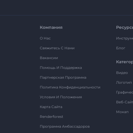
Компания
Ресурс
О Нас
Инструм
Свяжитесь С Нами
Блог
Вакансии
Катего
Помощь И Поддержка
Видео
Партнерская Программа
Логотип
Политика Конфиденциальности
Графиче
Условия И Положения
Веб-Сай
Карта Сайта
Мокап
Renderforest
Программа Амбассадоров