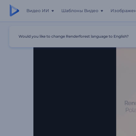
Видео ИИ
Шаблоны Видео
Изображе
Главная
Шаблоны
Фотогалерея В Стиле Полароид
Would you like to change Renderforest language to English?