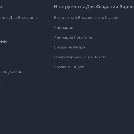
ы
Инструменты Для Создания Видео
енты Для Брендинга
Бесплатный Визуализатор Музыки
Анимации
Анимация Логотипа
рии
Создание Интро
Генератор Анимации Текста
Создайте Видео
ский Дизайн
т