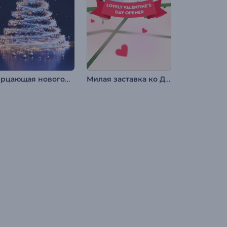
Мерцающая новогодняя елка
Милая заставка ко Дню св. Валентина