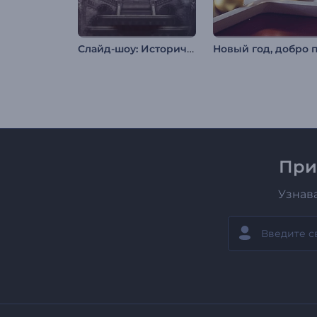
Слайд-шоу: Исторические хроники
При
Узнав