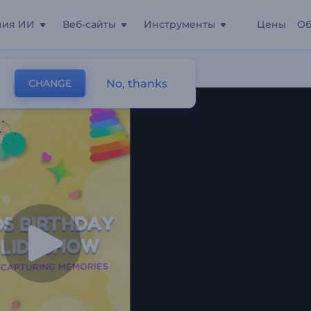
ния ИИ
Веб-сайты
Инструменты
Цены
Об
ения»
No, thanks
CHANGE