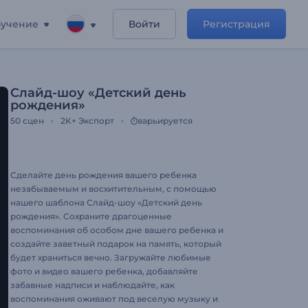
учение
Войти
Регистрация
Слайд-шоу «Детский день
рождения»
50
сцен
2K+
Экспорт
варьируется
Сделайте день рождения вашего ребенка
незабываемым и восхитительным, с помощью
нашего шаблона Слайд-шоу «Детский день
рождения». Сохраните драгоценные
воспоминания об особом дне вашего ребенка и
создайте заветный подарок на память, который
будет храниться вечно. Загружайте любимые
фото и видео вашего ребенка, добавляйте
забавные надписи и наблюдайте, как
воспоминания оживают под веселую музыку и