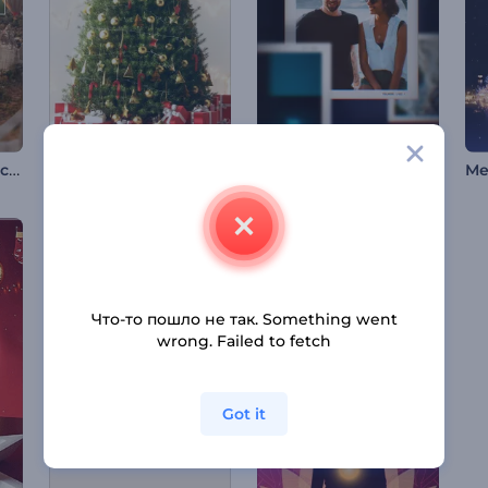
Минималистичное слайд-шоу: Мечтатели
Интро: Наряженная елка
Слайд-шоу: Рамки полароид
Что-то пошло не так. Something went
wrong. Failed to fetch
Got it