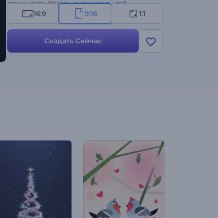
яркие цвета. Идеально подходит, чтоб
поделиться с семьей и друзьями, подходит для
16:9
9:16
1:1
публикаций в социальных сетях или
демонстрации на самой вечеринке по случаю
Создать Сейчас
дня рождения, что вызовет улыбки на лицах
гостей. Попробуйте уже сейчас и сделайте
празднование дня рождения вашего ребенка
по-настоящему незабываемым!