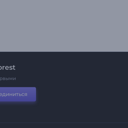
rest
ервыми
единиться