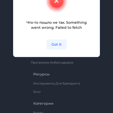
Вакансии
Помощь И Поддержка
Партнерская Программа
Что-то пошло не так. Something
went wrong. Failed to fetch
Политика Конфиденциальности
Условия И Положения
Got it
Карта Сайта
Renderforest
Программа Амбассадоров
Ресурсы
Инструменты Для Брендинга
Блог
Категории
Видео