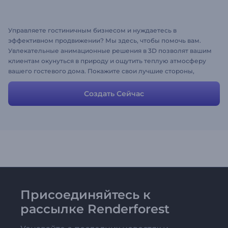
Управляете гостиничным бизнесом и нуждаетесь в
эффективном продвижении? Мы здесь, чтобы помочь вам.
Увлекательные анимационные решения в 3D позволят вашим
клиентам окунуться в природу и ощутить теплую атмосферу
вашего гостевого дома. Покажите свои лучшие стороны,
используя эту историю или добавьте дополнительную
информацию и создайте отличную рекламу! Уже видите
Создать Сейчас
прибывающих клиентов?
Присоединяйтесь к
рассылке Renderforest