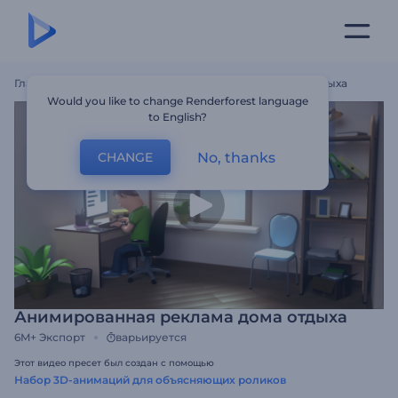
Главная
Шаблоны
Анимированная Реклама Дома Отдыха
Would you like to change Renderforest language
to English?
No, thanks
CHANGE
Анимированная реклама дома отдыха
6M+
Экспорт
варьируется
Этот видео пресет был создан с помощью
Набор 3D-анимаций для объясняющих роликов