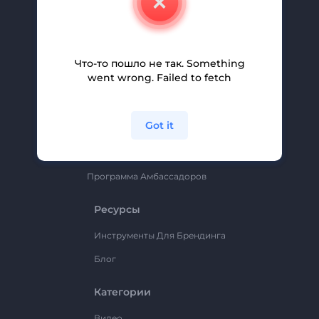
Вакансии
Помощь И Поддержка
Партнерская Программа
Что-то пошло не так. Something
went wrong. Failed to fetch
Политика Конфиденциальности
Условия И Положения
Got it
Карта Сайта
Renderforest
Программа Амбассадоров
Ресурсы
Инструменты Для Брендинга
Блог
Категории
Видео