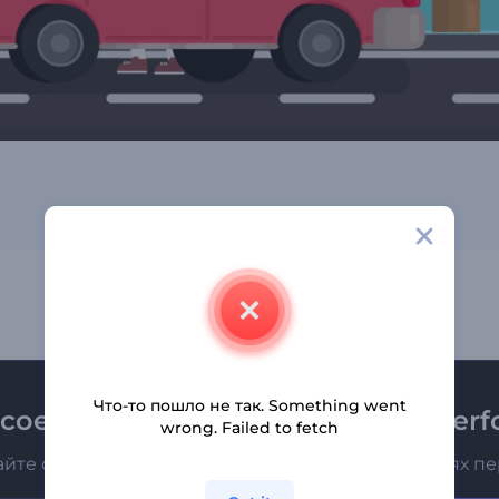
Что-то пошло не так. Something went
соединяйтесь к рассылке Renderfo
wrong. Failed to fetch
айте о последних новостях и новых предложениях п