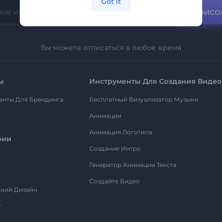
Got it
Присо
Вы можете отписаться в любое время
ы
Инструменты Для Создания Видео
енты Для Брендинга
Бесплатный Визуализатор Музыки
Анимации
Анимация Логотипа
рии
Создание Интро
Генератор Анимации Текста
Создайте Видео
ский Дизайн
т