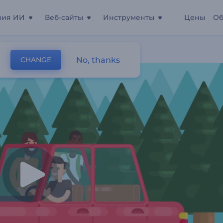
ния ИИ
Веб-сайты
Инструменты
Цены
Об
енде Авто
No, thanks
CHANGE