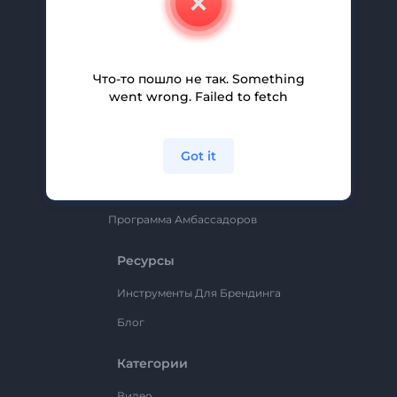
Вакансии
Помощь И Поддержка
Партнерская Программа
Что-то пошло не так. Something
went wrong. Failed to fetch
Политика Конфиденциальности
Условия И Положения
Got it
Карта Сайта
Renderforest
Программа Амбассадоров
Ресурсы
Инструменты Для Брендинга
Блог
Категории
Видео