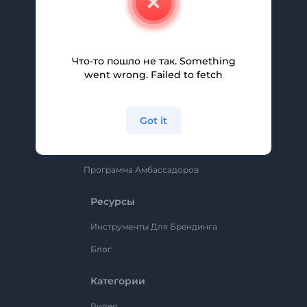
Вакансии
Помощь И Поддержка
Партнерская Программа
Что-то пошло не так. Something
went wrong. Failed to fetch
Политика Конфиденциальности
Условия И Положения
Got it
Карта Сайта
Renderforest
Программа Амбассадоров
Ресурсы
Инструменты Для Брендинга
Блог
Категории
Видео