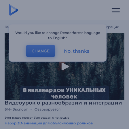
Главная
Шаблоны
Видеоурок О Разнообразии И Интеграции
Would you like to change Renderforest language
to English?
No, thanks
CHANGE
Видеоурок о разнообразии и интеграции
6M+
Экспорт
варьируется
Этот видео пресет был создан с помощью
Набор 3D-анимаций для объясняющих роликов