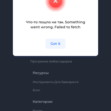
Вакансии
Помощь И Поддержка
Партнерская Программа
Что-то пошло не так. Something
went wrong. Failed to fetch
Политика Конфиденциальности
Условия И Положения
Got it
Карта Сайта
Renderforest
Программа Амбассадоров
Ресурсы
Инструменты Для Брендинга
Блог
Категории
Видео