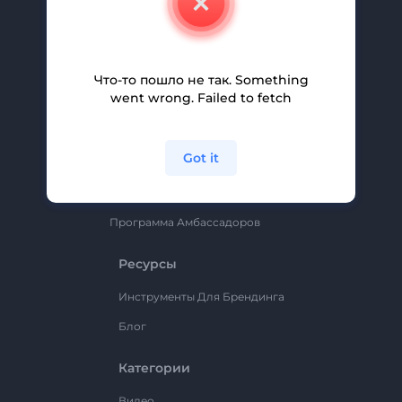
Вакансии
Помощь И Поддержка
Партнерская Программа
Что-то пошло не так. Something
went wrong. Failed to fetch
Политика Конфиденциальности
Условия И Положения
Got it
Карта Сайта
Renderforest
Программа Амбассадоров
Ресурсы
Инструменты Для Брендинга
Блог
Категории
Видео