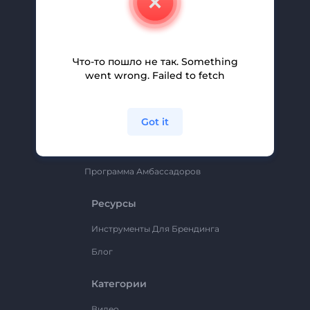
Вакансии
Помощь И Поддержка
Партнерская Программа
Что-то пошло не так. Something
went wrong. Failed to fetch
Политика Конфиденциальности
Условия И Положения
Got it
Карта Сайта
Renderforest
Программа Амбассадоров
Ресурсы
Инструменты Для Брендинга
Блог
Категории
Видео