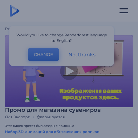
Главная
Шаблоны
Промо Для Магазина Сувениров
Would you like to change Renderforest language
to English?
No, thanks
CHANGE
Промо для магазина сувениров
6M+
Экспорт
варьируется
Этот видео пресет был создан с помощью
Набор 3D-анимаций для объясняющих роликов