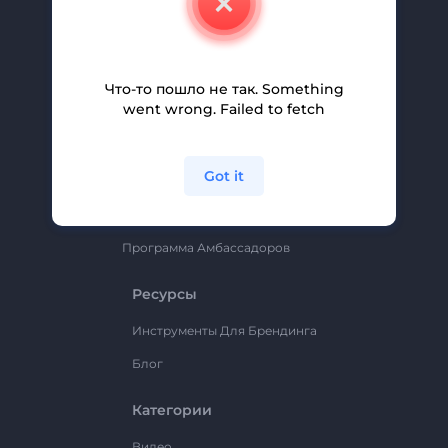
Вакансии
Помощь И Поддержка
Партнерская Программа
Что-то пошло не так. Something
went wrong. Failed to fetch
Политика Конфиденциальности
Условия И Положения
Got it
Карта Сайта
Renderforest
Программа Амбассадоров
Ресурсы
Инструменты Для Брендинга
Блог
Категории
Видео