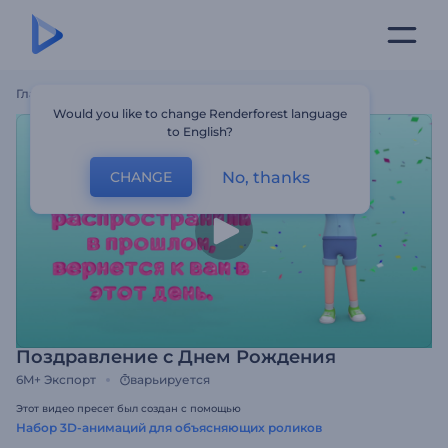
Главная
Шаблоны
Поздравление С Днем Рождения
Would you like to change Renderforest language
to English?
No, thanks
CHANGE
Поздравление с Днем Рождения
6M+
Экспорт
варьируется
Этот видео пресет был создан с помощью
Набор 3D-анимаций для объясняющих роликов