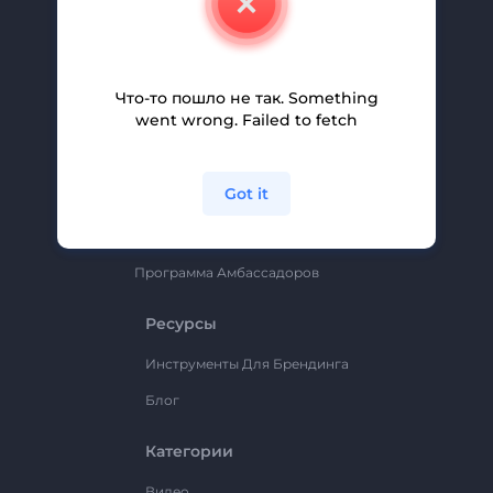
Вакансии
Помощь И Поддержка
Партнерская Программа
Что-то пошло не так. Something
went wrong. Failed to fetch
Политика Конфиденциальности
Условия И Положения
Got it
Карта Сайта
Renderforest
Программа Амбассадоров
Ресурсы
Инструменты Для Брендинга
Блог
Категории
Видео