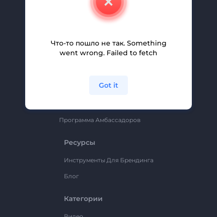
Вакансии
Помощь И Поддержка
Партнерская Программа
Что-то пошло не так. Something
went wrong. Failed to fetch
Политика Конфиденциальности
Условия И Положения
Got it
Карта Сайта
Renderforest
Программа Амбассадоров
Ресурсы
Инструменты Для Брендинга
Блог
Категории
Видео