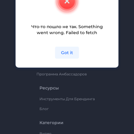
Вакансии
Помощь И Поддержка
Партнерская Программа
Что-то пошло не так. Something
went wrong. Failed to fetch
Политика Конфиденциальности
Условия И Положения
Got it
Карта Сайта
Renderforest
Программа Амбассадоров
Ресурсы
Инструменты Для Брендинга
Блог
Категории
Видео