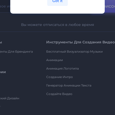
Got it
Присо
Вы можете отписаться в любое время
ы
Инструменты Для Создания Видео
енты Для Брендинга
Бесплатный Визуализатор Музыки
Анимации
Анимация Логотипа
рии
Создание Интро
Генератор Анимации Текста
Создайте Видео
ский Дизайн
т