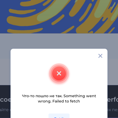
Что-то пошло не так. Something went
соединяйтесь к рассылке Renderfo
wrong. Failed to fetch
айте о последних новостях и новых предложениях п