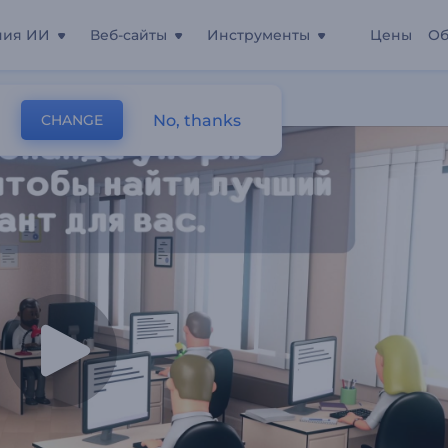
ния ИИ
Веб-сайты
Инструменты
Цены
Об
ижимости
No, thanks
CHANGE