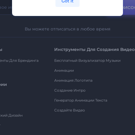
Got it
Присо
Вы можете отписаться в любое время
ы
Инструменты Для Создания Видео
енты Для Брендинга
Бесплатный Визуализатор Музыки
Анимации
Анимация Логотипа
рии
Создание Интро
Генератор Анимации Текста
Создайте Видео
ский Дизайн
т