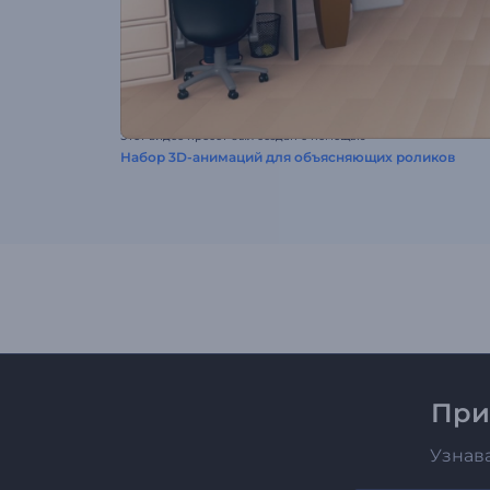
Этот видео пресет был создан с помощью
Набор 3D-анимаций для объясняющих роликов
При
Узнав