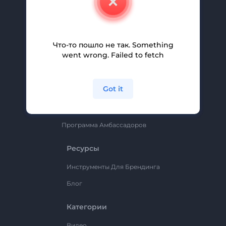
Вакансии
Помощь И Поддержка
Партнерская Программа
Что-то пошло не так. Something
went wrong. Failed to fetch
Политика Конфиденциальности
Условия И Положения
Got it
Карта Сайта
Renderforest
Программа Амбассадоров
Ресурсы
Инструменты Для Брендинга
Блог
Категории
Видео