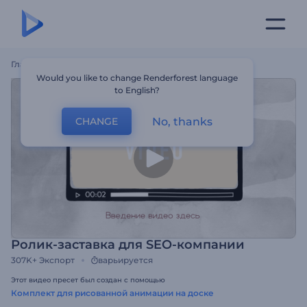
Главная
Шаблоны
Ролик-Заставка Для SEO-Компании
Would you like to change Renderforest language
to English?
No, thanks
CHANGE
Ролик-заставка для SEO-компании
307K+
Экспорт
варьируется
Этот видео пресет был создан с помощью
Комплект для рисованной анимации на доске