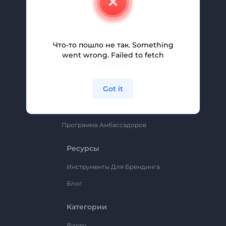
Вакансии
Помощь И Поддержка
Партнерская Программа
Что-то пошло не так. Something
went wrong. Failed to fetch
Политика Конфиденциальности
Условия И Положения
Got it
Карта Сайта
Renderforest
Программа Амбассадоров
Ресурсы
Инструменты Для Брендинга
Блог
Категории
Видео