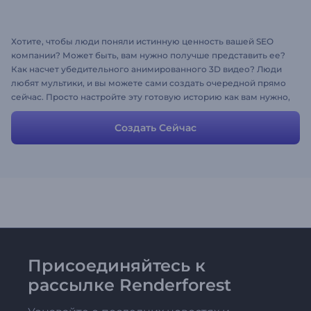
Хотите, чтобы люди поняли истинную ценность вашей SEO
компании? Может быть, вам нужно получше представить ее?
Как насчет убедительного анимированного 3D видео? Люди
любят мультики, и вы можете сами создать очередной прямо
сейчас. Просто настройте эту готовую историю как вам нужно,
видео будет готово менее чем за 5 минут. Не забудьте
выбрать стиль и музыкальную дорожку. Веселитесь!
Создать Сейчас
Присоединяйтесь к
рассылке Renderforest