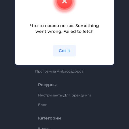
Вакансии
Помощь И Поддержка
Партнерская Программа
Что-то пошло не так. Something
went wrong. Failed to fetch
Политика Конфиденциальности
Условия И Положения
Got it
Карта Сайта
Renderforest
Программа Амбассадоров
Ресурсы
Инструменты Для Брендинга
Блог
Категории
Видео