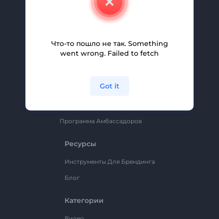
Вакансии
Помощь И Поддержка
Партнерская Программа
Что-то пошло не так. Something
went wrong. Failed to fetch
Политика Конфиденциальности
Условия И Положения
Got it
Карта Сайта
Renderforest
Программа Амбассадоров
Ресурсы
Инструменты Для Брендинга
Блог
Категории
Видео