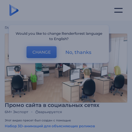
Главная
Шаблоны
Промо Сайта В Социальных Сетях
Would you like to change Renderforest language
to English?
No, thanks
CHANGE
Промо сайта в социальных сетях
6M+
Экспорт
варьируется
Этот видео пресет был создан с помощью
Набор 3D-анимаций для объясняющих роликов