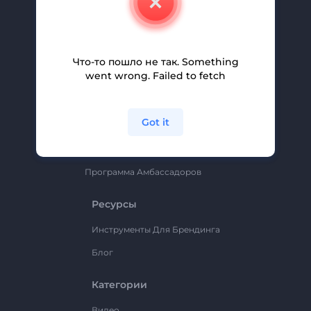
Вакансии
Помощь И Поддержка
Партнерская Программа
Что-то пошло не так. Something
went wrong. Failed to fetch
Политика Конфиденциальности
Условия И Положения
Got it
Карта Сайта
Renderforest
Программа Амбассадоров
Ресурсы
Инструменты Для Брендинга
Блог
Категории
Видео