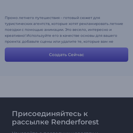
Промо летнего путешествия – готовый сюжет для
туристических агентств, которые хотят рекламировать летние
поездки с помощью анимации. Это весело, интересно и
креативно! Используйте его в качестве основы для вашего
проекта: добавьте сцены или удалите те, которые вам не
нужны, введите текст, загрузите свою собственную музыку
или закадровый голос. Веселитесь! :) Просто загрузите
Создать Сейчас
собственные изображения, добавьте музыку, измените текст
и ваш отличный проект на Renderforest готов. Это бесплатно!
Присоединяйтесь к
рассылке Renderforest