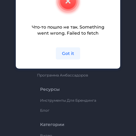
Вакансии
Помощь И Поддержка
Партнерская Программа
Что-то пошло не так. Something
went wrong. Failed to fetch
Политика Конфиденциальности
Условия И Положения
Got it
Карта Сайта
Renderforest
Программа Амбассадоров
Ресурсы
Инструменты Для Брендинга
Блог
Категории
Видео