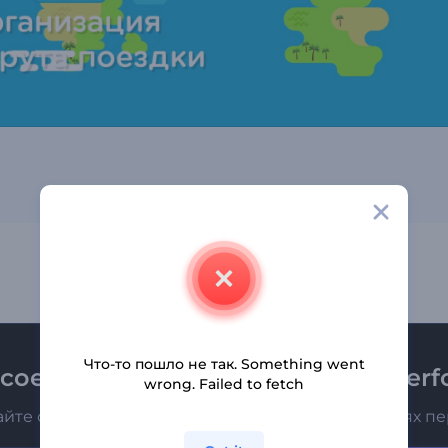
Что-то пошло не так. Something went
соединяйтесь к рассылке Renderfo
wrong. Failed to fetch
айте о последних новостях и новых предложениях п