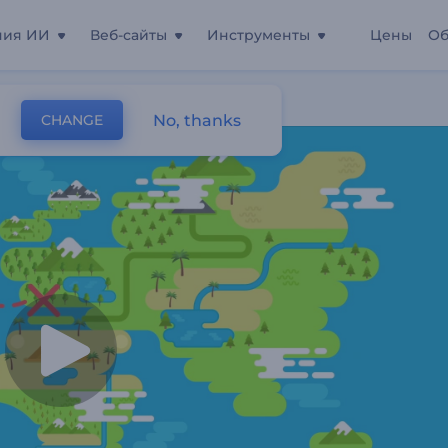
ния ИИ
Веб-сайты
Инструменты
Цены
Об
а
No, thanks
CHANGE