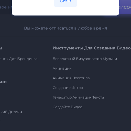
Got it
Присо
Вы можете отписаться в любое время
ы
Инструменты Для Создания Видео
енты Для Брендинга
Бесплатный Визуализатор Музыки
Анимации
Анимация Логотипа
рии
Создание Интро
Генератор Анимации Текста
Создайте Видео
ский Дизайн
т