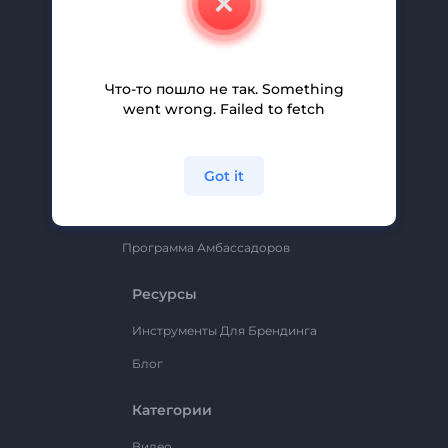
Вакансии
Помощь И Поддержка
Партнерская Программа
Что-то пошло не так. Something
went wrong. Failed to fetch
Политика Конфиденциальности
Условия И Положения
Got it
Карта Сайта
Renderforest
Программа Амбассадоров
Ресурсы
Инструменты Для Брендинга
Блог
Категории
Видео