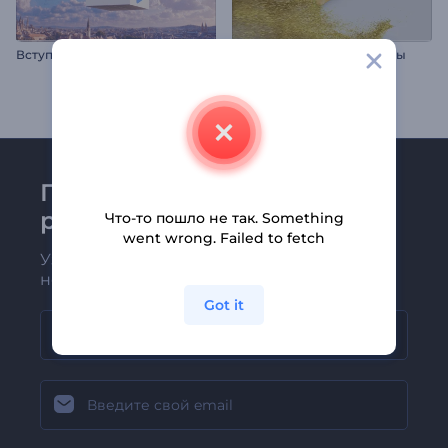
В
ступление к фильму «Парящие воздушные шары»
Интро: Блестящие частицы
Присоединяйтесь к
рассылке Renderforest
Что-то пошло не так. Something
went wrong. Failed to fetch
Узнавайте о последних новостях и
новых предложениях первыми
Got it