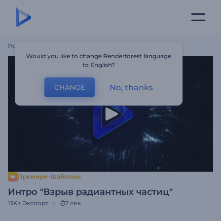
Главная
Шаблоны
Интро "Взрыв Радиантных Частиц"
Would you like to change Renderforest language
to English?
No, thanks
CHANGE
Премиум-Шаблоны
Интро "Взрыв радиантных частиц"
13K+
Экспорт
7 сек