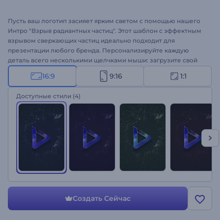
Пусть ваш логотип засияет ярким светом с помощью нашего
Интро "Взрыв радиантных частиц". Этот шаблон с эффектным
взрывом сверкающих частиц идеально подходит для
презентации любого бренда. Персонализируйте каждую
деталь всего несколькими щелчками мыши: загрузите свой
логотип, напишите слоган и выберите подходящую фоновую
16:9
9:16
1:1
музыку. Идеально подходит для интро компании, аутро
YouTube-канала, гламурных открытий презентаций, промо-
Доступные стили
(4)
роликов и многого другого. Создавайте прямо сейчас и
сделайте свой бренд незабываемым!
Создать Сейчас