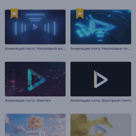
А
нимация лого: Неоновый андерграунд
А
нимация лого: Неоновые толчки
Анимация лого: Финтех
Анимация лого: Быстрый глитч