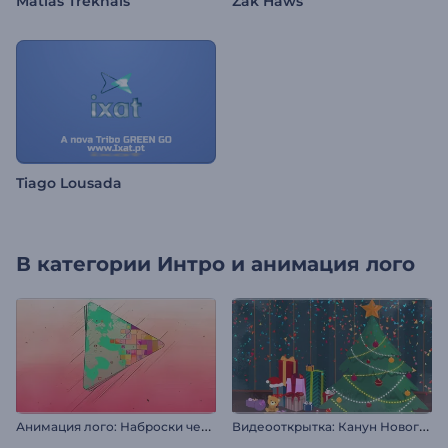
Matias Treknais
Zak Haws
Tiago Lousada
В категории
Интро и анимация лого
А
нимация лого: Наброски чернилами
В
идеооткрытка: Канун Нового года