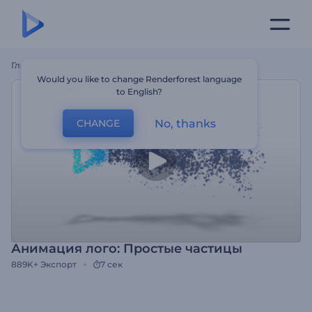
Главная
Шаблоны
Анимация Лого: Простые Частицы
Would you like to change Renderforest language
to English?
No, thanks
CHANGE
Анимация лого: Простые частицы
889K+
Экспорт
7 сек