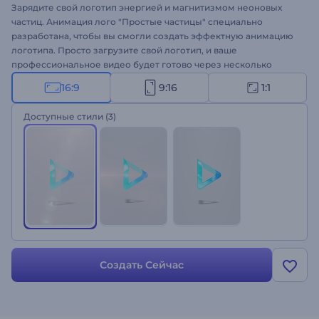
Зарядите свой логотип энергией и магнитизмом неоновых
частиц. Анимация лого "Простые частицы" специально
разработана, чтобы вы смогли создать эффектную анимацию
логотипа. Просто загрузите свой логотип, и ваше
профессиональное видео будет готово через несколько
минут. Шаблон идеально подходит для оформления
16:9
9:16
1:1
презентаций, рекламы на ТВ, YouTube-влогов, корпоративных
презентаций и многого другого. Мы собрали все ингредиенты
Доступные стили
(3)
для создания идеальной анимации логотипа - оформите свой
логотип с помощью "Простых частиц"!
Создать Сейчас